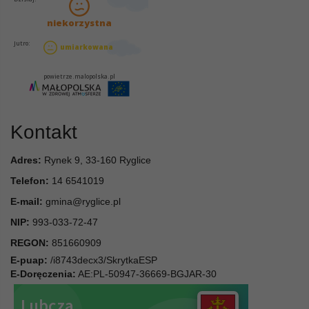
Kontakt
Adres:
Rynek 9, 33-160 Ryglice
Telefon:
14 6541019
E-mail:
gmina@ryglice.pl
NIP:
993-033-72-47
REGON:
851660909
E-puap:
/i8743decx3/SkrytkaESP
E-Doręczenia:
AE:PL-50947-36669-BGJAR-30