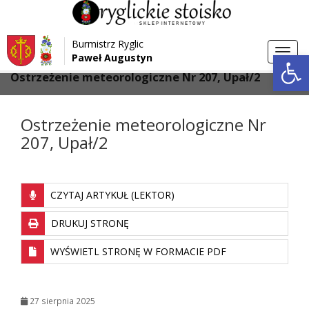
Przejdź do menu
Przejdź do stopki strony
Burmistrz Ryglic
Przejdź do głównej treści strony
Otwórz 
Toggl
Paweł Augustyn
>
>
Strona główna
Aktualności
navig
Ostrzeżenie meteorologiczne Nr 207, Upał/2
Ostrzeżenie meteorologiczne Nr
207, Upał/2
CZYTAJ ARTYKUŁ (LEKTOR)
DRUKUJ STRONĘ
WYŚWIETL STRONĘ W FORMACIE PDF
27 sierpnia 2025