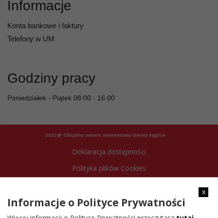
Informacje
Konta bankowe i faktury
Telefony w UM
Godziny pracy
Poniedziałek - Piątek 08:00 - 16:00
2022@ Oficjalny serwis internetowy Gminy Ryglice
Deklaracja dostępności
Polityka plików Cookies
Archiwum strony
x
Informacje o Polityce Prywatności
Więcej informacji o Polityce Prywatności przeczytasz
tutaj