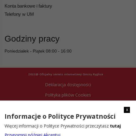
Konta bankowe i faktury
Telefony w UM
Godziny pracy
Poniedziałek - Piątek 08:00 - 16:00
2022@ Oficjalny serwis internetowy Gminy Ryglice
Deklaracja dostępności
Polityka plików Cookies
Archiwum strony
x
Informacje o Polityce Prywatności
Więcej informacji o Polityce Prywatności przeczytasz
tutaj
Przypomnij później
Akceptuj