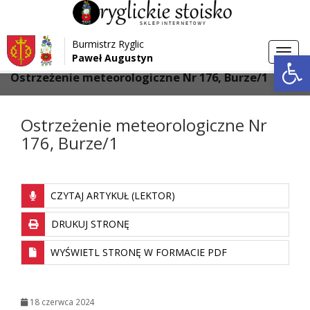
Przejdź do menu
Przejdź do stopki strony
Burmistrz Ryglic
Przejdź do głównej treści strony
Otwórz 
Toggl
Paweł Augustyn
>
>
Strona główna
Aktualności
navig
Ostrzeżenie meteorologiczne Nr 176, Burze/1
Ostrzeżenie meteorologiczne Nr
176, Burze/1
CZYTAJ ARTYKUŁ (LEKTOR)
DRUKUJ STRONĘ
WYŚWIETL STRONĘ W FORMACIE PDF
18 czerwca 2024