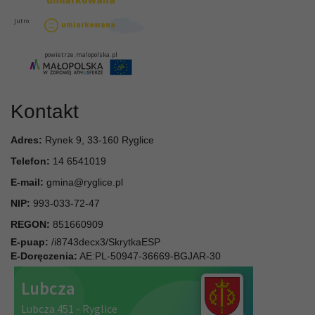
Kontakt
Adres:
Rynek 9, 33-160 Ryglice
Telefon:
14 6541019
E-mail:
gmina@ryglice.pl
NIP:
993-033-72-47
REGON:
851660909
E-puap:
/i8743decx3/SkrytkaESP
E-Doręczenia:
AE:PL-50947-36669-BGJAR-30