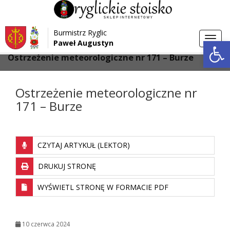
Przejdź do menu
Przejdź do stopki strony
Burmistrz Ryglic
Przejdź do głównej treści strony
Otwórz 
Toggl
Paweł Augustyn
>
>
Strona główna
Aktualności
navig
Ostrzeżenie meteorologiczne nr 171 – Burze
Ostrzeżenie meteorologiczne nr
171 – Burze
CZYTAJ ARTYKUŁ (LEKTOR)
DRUKUJ STRONĘ
WYŚWIETL STRONĘ W FORMACIE PDF
10 czerwca 2024