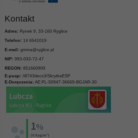
Kontakt
Adres:
Rynek 9, 33-160 Ryglice
Telefon:
14 6541019
E-mail:
gmina@ryglice.pl
NIP:
993-033-72-47
REGON:
851660909
E-puap:
/i8743decx3/SkrytkaESP
E-Doręczenia:
AE:PL-50947-36669-BGJAR-30