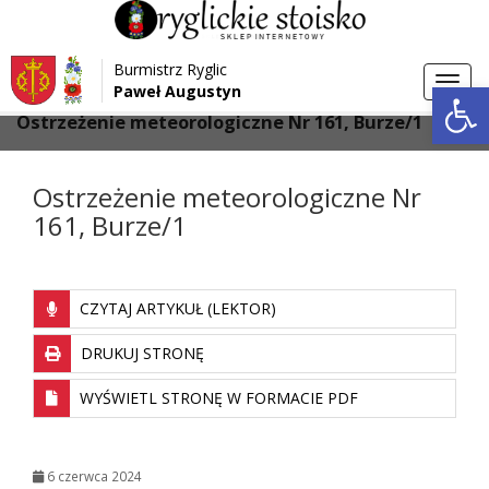
Przejdź do menu
Przejdź do stopki strony
Burmistrz Ryglic
Przejdź do głównej treści strony
Otwórz 
Toggl
Paweł Augustyn
>
>
Strona główna
Aktualności
navig
Ostrzeżenie meteorologiczne Nr 161, Burze/1
Ostrzeżenie meteorologiczne Nr
161, Burze/1
CZYTAJ ARTYKUŁ (LEKTOR)
DRUKUJ STRONĘ
WYŚWIETL STRONĘ W FORMACIE PDF
6 czerwca 2024