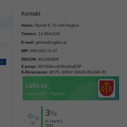
Kontakt
Adres:
Rynek 9, 33-160 Ryglice
Telefon:
14 6541019
E-mail:
gmina@ryglice.pl
NIP:
993-033-72-47
REGON:
851660909
E-puap:
/i8743decx3/SkrytkaESP
E-Doręczenia:
AE:PL-50947-36669-BGJAR-30