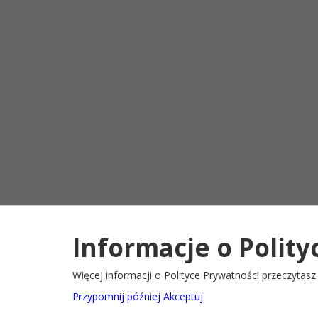
Informacje o Polity
Deklaracja d
2022@ Oficjalny serwis internetowy Gminy Ryglice
Więcej informacji o Polityce Prywatności przeczytas
Przypomnij później
Akceptuj