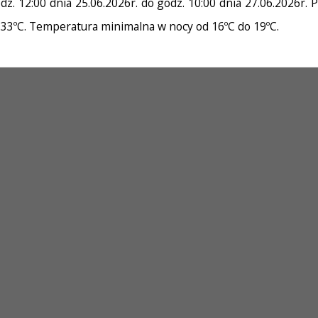
. 12:00 dnia 25.06.2026r. do godz. 10:00 dnia 27.06.2026r
o 33ºC. Temperatura minimalna w nocy od 16ºC do 19ºC.