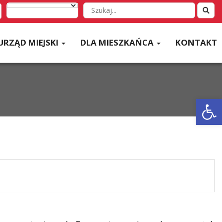
Wyszukaj
w
serwisie
URZĄD MIEJSKI
DLA MIESZKAŃCA
KONTAKT
Otwórz 