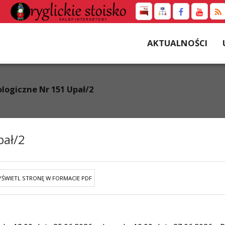
AKTUALNOŚCI
logiczne Nr 151 Upał/2
pał/2
ŚWIETL STRONĘ W FORMACIE PDF