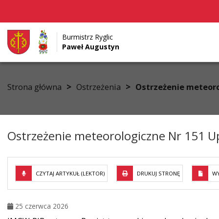
Burmistrz Ryglic
Paweł Augustyn
Przejdź do menu
Przejdź do stopki strony
Przejdź do głównej treści strony
>
>
Strona główna
Ostrzeżenia
Ostrzeżenie meteoro
Ostrzeżenie meteorologiczne Nr 151 U
CZYTAJ ARTYKUŁ (LEKTOR)
DRUKUJ STRONĘ
WY
25 czerwca 2026