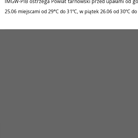
IMGW-PIB ostrzega Powiat tarnowski przed upałami od godz
25.06 miejscami od 29°C do 31ºC, w piątek 26.06 od 30ºC d