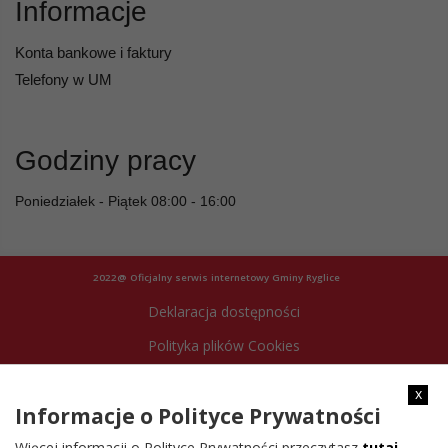
Informacje
Konta bankowe i faktury
Telefony w UM
Godziny pracy
Poniedziałek - Piątek 08:00 - 16:00
2022@ Oficjalny serwis internetowy Gminy Ryglice
Deklaracja dostępności
Polityka plików Cookies
Archiwum strony
x
Informacje o Polityce Prywatności
Więcej informacji o Polityce Prywatności przeczytasz
tutaj