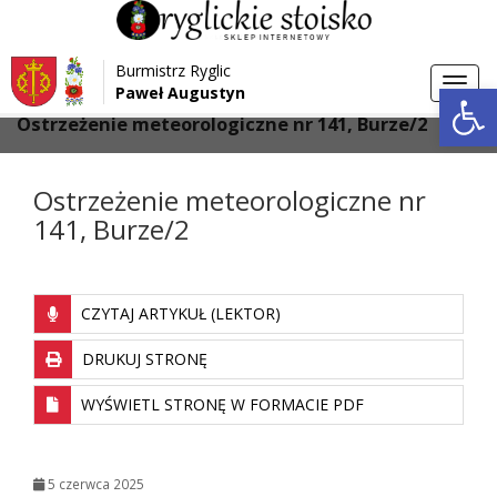
Przejdź do menu
Przejdź do stopki strony
Burmistrz Ryglic
Przejdź do głównej treści strony
Otwórz 
Toggl
Paweł Augustyn
>
>
Strona główna
Aktualności
navig
Ostrzeżenie meteorologiczne nr 141, Burze/2
Ostrzeżenie meteorologiczne nr
141, Burze/2
CZYTAJ ARTYKUŁ (LEKTOR)
DRUKUJ STRONĘ
WYŚWIETL STRONĘ W FORMACIE PDF
5 czerwca 2025