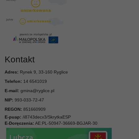
Kontakt
Adres:
Rynek 9, 33-160 Ryglice
Telefon:
14 6541019
E-mail:
gmina@ryglice.pl
NIP:
993-033-72-47
REGON:
851660909
E-puap:
/i8743decx3/SkrytkaESP
E-Doręczenia:
AE:PL-50947-36669-BGJAR-30