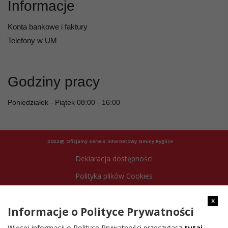
Informacje
Konta bankowe i faktury
Telefony w UM
Godziny pracy
Poniedziałek - Piątek 08:00 - 16:00
2022@ Oficjalny serwis internetowy Gminy Ryglice
Deklaracja dostępności
Polityka plików Cookies
Archiwum strony
x
Informacje o Polityce Prywatności
Więcej informacji o Polityce Prywatności przeczytasz
tutaj