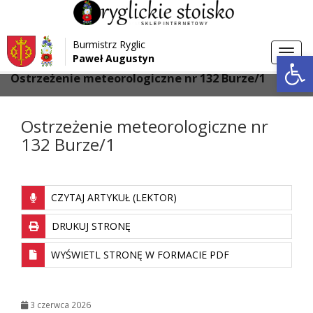
Przejdź do menu
Przejdź do stopki strony
Burmistrz Ryglic
Przejdź do głównej treści strony
Otwórz 
Toggl
Paweł Augustyn
>
>
Strona główna
Ostrzeżenia
navig
Ostrzeżenie meteorologiczne nr 132 Burze/1
Ostrzeżenie meteorologiczne nr
132 Burze/1
CZYTAJ ARTYKUŁ (LEKTOR)
DRUKUJ STRONĘ
WYŚWIETL STRONĘ W FORMACIE PDF
3 czerwca 2026