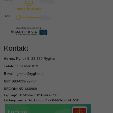
Kontakt
Adres:
Rynek 9, 33-160 Ryglice
Telefon:
14 6541019
E-mail:
gmina@ryglice.pl
NIP:
993-033-72-47
REGON:
851660909
E-puap:
/i8743decx3/SkrytkaESP
E-Doręczenia:
AE:PL-50947-36669-BGJAR-30