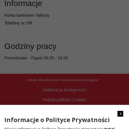
Informacje
Konta bankowe i faktury
Telefony w UM
Godziny pracy
Poniedziałek - Piątek 08:00 - 16:00
2022@ Oficjalny serwis internetowy Gminy Ryglice
Deklaracja dostępności
Polityka plików Cookies
Archiwum strony
x
Informacje o Polityce Prywatności
Więcej informacji o Polityce Prywatności przeczytasz
tutaj