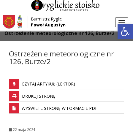
Przejdź do menu
Przejdź do stopki strony
Burmistrz Ryglic
Przejdź do głównej treści strony
Otwórz 
Toggl
Paweł Augustyn
>
>
Strona główna
Aktualności
navig
Ostrzeżenie meteorologiczne nr 126, Burze/2
Ostrzeżenie meteorologiczne nr
126, Burze/2
CZYTAJ ARTYKUŁ (LEKTOR)
DRUKUJ STRONĘ
WYŚWIETL STRONĘ W FORMACIE PDF
22 maja 2024