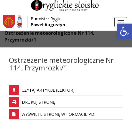
Przejdź do menu
Przejdź do stopki strony
Burmistrz Ryglic
Przejdź do głównej treści strony
Otwórz 
Toggl
Paweł Augustyn
>
>
Strona główna
Aktualności
navig
Ostrzeżenie meteorologiczne Nr 114,
Przymrozki/1
Ostrzeżenie meteorologiczne Nr
114, Przymrozki/1
CZYTAJ ARTYKUŁ (LEKTOR)
DRUKUJ STRONĘ
WYŚWIETL STRONĘ W FORMACIE PDF