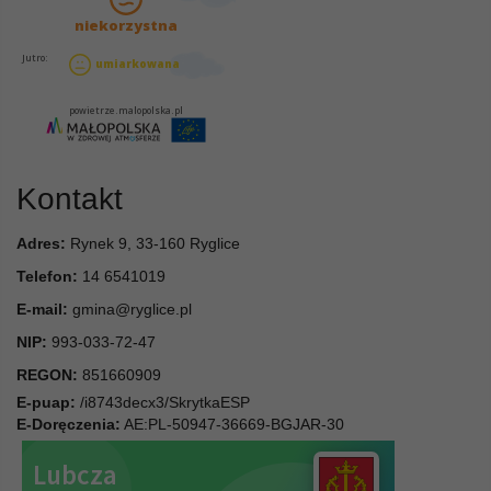
Kontakt
Adres:
Rynek 9, 33-160 Ryglice
Telefon:
14 6541019
E-mail:
gmina@ryglice.pl
NIP:
993-033-72-47
REGON:
851660909
E-puap:
/i8743decx3/SkrytkaESP
E-Doręczenia:
AE:PL-50947-36669-BGJAR-30