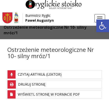
Przejdź do menu
Przejdź do stopki strony
Burmistrz Ryglic
Przejdź do głównej treści strony
Otwórz 
Toggl
Paweł Augustyn
>
>
Strona główna
Aktualności
navig
Ostrzeżenie meteorologiczne Nr 10- silny
mróz/1
Ostrzeżenie meteorologiczne Nr
10- silny mróz/1
CZYTAJ ARTYKUŁ (LEKTOR)
DRUKUJ STRONĘ
WYŚWIETL STRONĘ W FORMACIE PDF