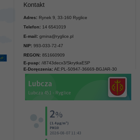
Kontakt
Adres:
Rynek 9, 33-160 Ryglice
Telefon:
14 6541019
E-mail:
gmina@ryglice.pl
NIP:
993-033-72-47
REGON:
851660909
E-puap:
/i8743decx3/SkrytkaESP
E-Doręczenia:
AE:PL-50947-36669-BGJAR-30