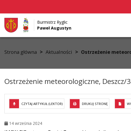
Burmistrz Ryglic
Paweł Augustyn
Przejdź do menu
Przejdź do stopki strony
Przejdź do głównej treści strony
>
>
Strona główna
Aktualności
Ostrzeżenie meteoro
Ostrzeżenie meteorologiczne, Deszcz/3
CZYTAJ ARTYKUŁ (LEKTOR)
DRUKUJ STRONĘ
WY
14 września 2024