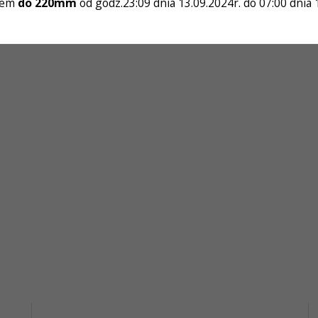
czem
do 220mm
od godz.23:09 dnia 13.09.2024r. do 07:00 dnia 