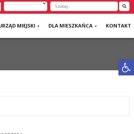
Wyszukaj
w
serwisie
URZĄD MIEJSKI
DLA MIESZKAŃCA
KONTAKT
Otwórz 