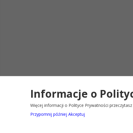
Informacje o Polity
Deklaracja d
2022@ Oficjalny serwis internetowy Gminy Ryglice
Więcej informacji o Polityce Prywatności przeczytas
Przypomnij później
Akceptuj