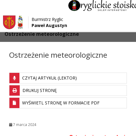
Przejdź do menu
Przejdź do stopki strony
Burmistrz Ryglic
Przejdź do głównej treści strony
Paweł Augustyn
>
>
Strona główna
Aktualności
Ostrzeżenie meteorologiczne
Ostrzeżenie meteorologiczne
CZYTAJ ARTYKUŁ (LEKTOR)
DRUKUJ STRONĘ
WYŚWIETL STRONĘ W FORMACIE PDF
7 marca 2024