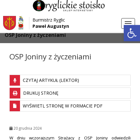
Przejdź do menu
Przejdź do stopki strony
Burmistrz Ryglic
Przejdź do głównej treści strony
Otwórz 
Toggl
Paweł Augustyn
>
>
Strona główna
Aktualności
navig
OSP Joniny z życzeniami
OSP Joniny z życzeniami
CZYTAJ ARTYKUŁ (LEKTOR)
DRUKUJ STRONĘ
WYŚWIETL STRONĘ W FORMACIE PDF
20 grudnia 2024
W dniu wczorajszym Strażacy z OSP Joniny odwiedzili