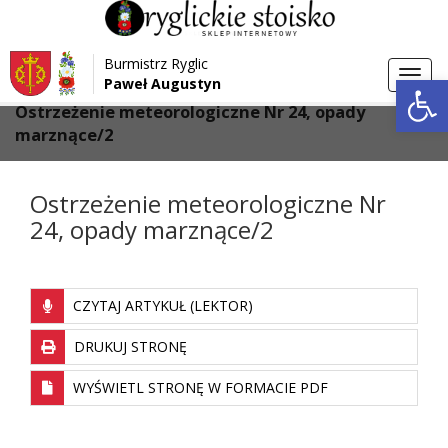
Przejdź do menu
Przejdź do stopki strony
Burmistrz Ryglic
Przejdź do głównej treści strony
Otwórz 
Toggl
Paweł Augustyn
>
>
Strona główna
Aktualności
navig
Ostrzeżenie meteorologiczne Nr 24, opady
marznące/2
Ostrzeżenie meteorologiczne Nr
24, opady marznące/2
CZYTAJ ARTYKUŁ (LEKTOR)
DRUKUJ STRONĘ
WYŚWIETL STRONĘ W FORMACIE PDF