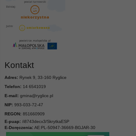
Kontakt
Adres:
Rynek 9, 33-160 Ryglice
Telefon:
14 6541019
E-mail:
gmina@ryglice.pl
NIP:
993-033-72-47
REGON:
851660909
E-puap:
/i8743decx3/SkrytkaESP
E-Doręczenia:
AE:PL-50947-36669-BGJAR-30