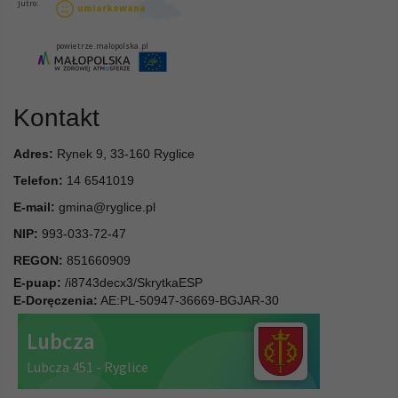
Kontakt
Adres:
Rynek 9, 33-160 Ryglice
Telefon:
14 6541019
E-mail:
gmina@ryglice.pl
NIP:
993-033-72-47
REGON:
851660909
E-puap:
/i8743decx3/SkrytkaESP
E-Doręczenia:
AE:PL-50947-36669-BGJAR-30