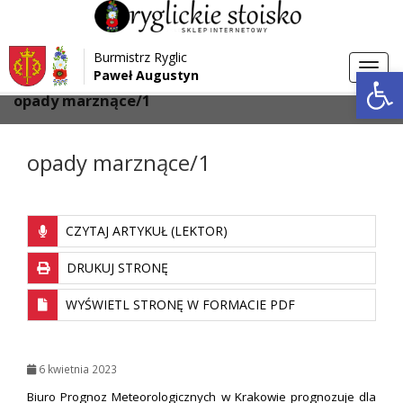
Przejdź do menu
Przejdź do stopki strony
Burmistrz Ryglic
Przejdź do głównej treści strony
Otwórz 
Toggl
Paweł Augustyn
>
>
Strona główna
Aktualności
navig
opady marznące/1
opady marznące/1
CZYTAJ ARTYKUŁ (LEKTOR)
DRUKUJ STRONĘ
WYŚWIETL STRONĘ W FORMACIE PDF
6 kwietnia 2023
Biuro Prognoz Meteorologicznych w Krakowie prognozuje dla