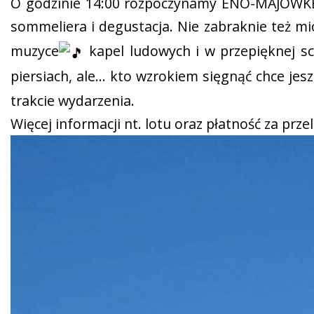
O godzinie 14:00 rozpoczynamy ENO-MAJÓWKĘ!!
sommeliera i degustacja. Nie zabraknie też 
muzyce
kapel ludowych i w przepięknej sc
piersiach, ale… kto wzrokiem sięgnąć chce jesz
trakcie wydarzenia.
Więcej informacji nt. lotu oraz płatność za prze