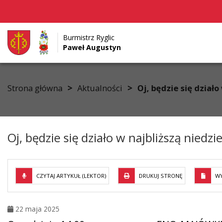
Burmistrz Ryglic
Paweł Augustyn
Przejdź do menu
Przejdź do stopki strony
Przejdź do głównej treści strony
>
>
Strona główna
Aktualności
Oj, będzie się dział
Oj, będzie się działo w najbliższą nied
CZYTAJ ARTYKUŁ (LEKTOR)
DRUKUJ STRONĘ
WY
22 maja 2025