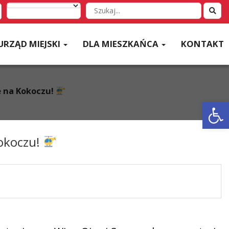
Wyszukaj
w
serwisie
URZĄD MIEJSKI
DLA MIESZKAŃCA
KONTAKT
we na Kokoczu!
Otwórz 
Kokoczu!