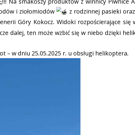
! Na smakoszy produktów z winnicy Piwnice An
miodów i ziołomiodów
z rodzinnej pasieki ora
enerii Góry Kokocz. Widoki rozpościerające się 
cze dalej, ten może wzbić się w niebo dzięki hel
lot – w dniu 25.05.2025 r. u obsługi helikoptera.