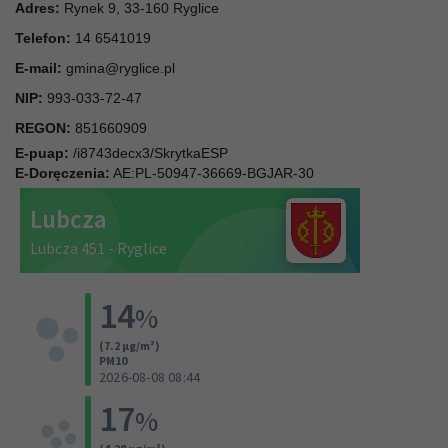
Adres:
Rynek 9, 33-160 Ryglice
Telefon:
14 6541019
E-mail:
gmina@ryglice.pl
NIP:
993-033-72-47
REGON:
851660909
E-puap:
/i8743decx3/SkrytkaESP
E-Doręczenia:
AE:PL-50947-36669-BGJAR-30