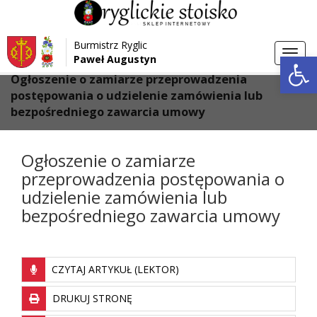
Przejdź do menu
Przejdź do stopki strony
Burmistrz Ryglic
Przejdź do głównej treści strony
Otwórz 
Toggl
Paweł Augustyn
>
>
Strona główna
Aktualności
navig
Ogłoszenie o zamiarze przeprowadzenia
postępowania o udzielenie zamówienia lub
bezpośredniego zawarcia umowy
Ogłoszenie o zamiarze
przeprowadzenia postępowania o
udzielenie zamówienia lub
bezpośredniego zawarcia umowy
CZYTAJ ARTYKUŁ (LEKTOR)
DRUKUJ STRONĘ