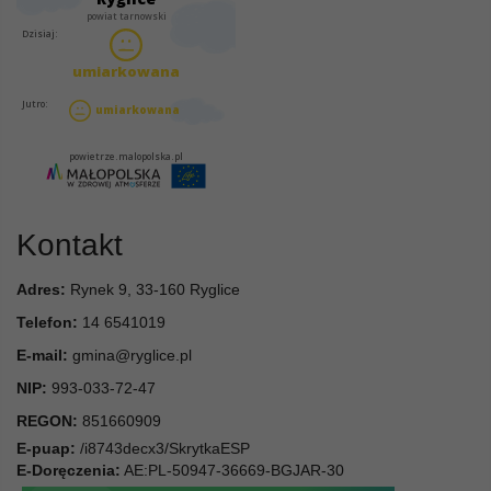
Kontakt
Adres:
Rynek 9, 33-160 Ryglice
Telefon:
14 6541019
E-mail:
gmina@ryglice.pl
NIP:
993-033-72-47
REGON:
851660909
E-puap:
/i8743decx3/SkrytkaESP
E-Doręczenia:
AE:PL-50947-36669-BGJAR-30