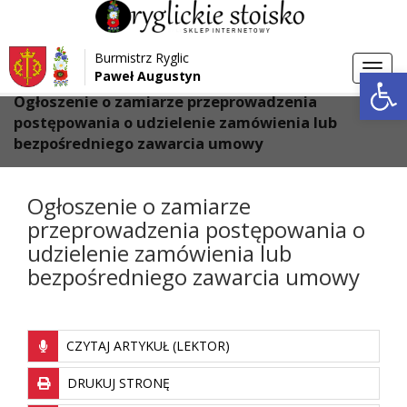
Przejdź do menu
Przejdź do stopki strony
Burmistrz Ryglic
Przejdź do głównej treści strony
Otwórz 
Toggl
Paweł Augustyn
>
>
Strona główna
Aktualności
navig
Ogłoszenie o zamiarze przeprowadzenia
postępowania o udzielenie zamówienia lub
bezpośredniego zawarcia umowy
Ogłoszenie o zamiarze
przeprowadzenia postępowania o
udzielenie zamówienia lub
bezpośredniego zawarcia umowy
CZYTAJ ARTYKUŁ (LEKTOR)
DRUKUJ STRONĘ