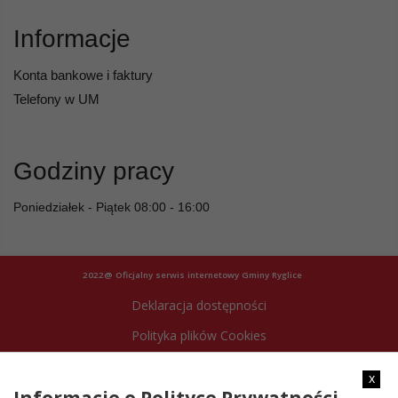
Informacje
Konta bankowe i faktury
Telefony w UM
Godziny pracy
Poniedziałek - Piątek 08:00 - 16:00
2022@ Oficjalny serwis internetowy Gminy Ryglice
Deklaracja dostępności
Polityka plików Cookies
Archiwum strony
x