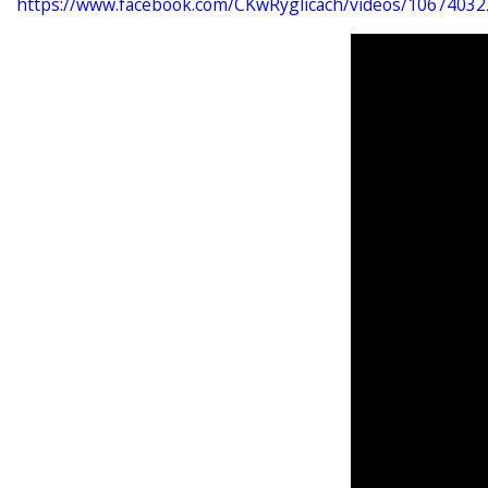
https://www.facebook.com/CKwRyglicach/videos/1067403