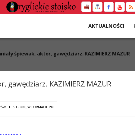
AKTUALNOŚCI
niały śpiewak, aktor, gawędziarz. KAZIMIERZ MAZUR
tor, gawędziarz. KAZIMIERZ MAZUR
ŚWIETL STRONĘ W FORMACIE PDF