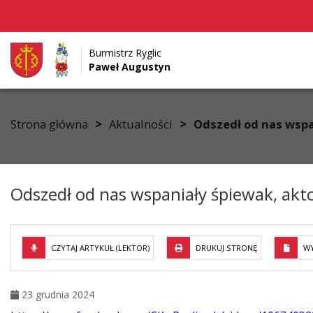
Burmistrz Ryglic
Paweł Augustyn
Przejdź do menu
Przejdź do stopki strony
Przejdź do głównej treści strony
>
>
Strona główna
Aktualności
Odszedł od nas wspa
Odszedł od nas wspaniały śpiewak, ak
CZYTAJ ARTYKUŁ (LEKTOR)
DRUKUJ STRONĘ
WY
23 grudnia 2024