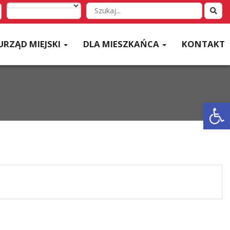
Wyszukaj
w
serwisie
URZĄD MIEJSKI
DLA MIESZKAŃCA
KONTAKT
Otwórz 