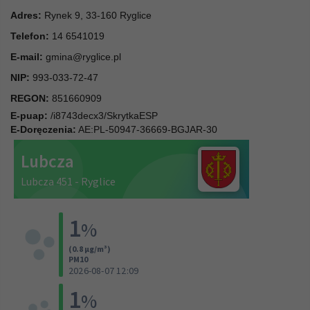
Adres:
Rynek 9, 33-160 Ryglice
Telefon:
14 6541019
E-mail:
gmina@ryglice.pl
NIP:
993-033-72-47
REGON:
851660909
E-puap:
/i8743decx3/SkrytkaESP
E-Doręczenia:
AE:PL-50947-36669-BGJAR-30