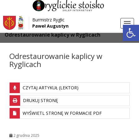
Przejdź do menu
Przejdź do stopki strony
Burmistrz Ryglic
Przejdź do głównej treści strony
Otwórz 
Toggl
Paweł Augustyn
>
>
Strona główna
Aktualności
navig
Odrestaurowanie kaplicy w Ryglicach
Odrestaurowanie kaplicy w
Ryglicach
CZYTAJ ARTYKUŁ (LEKTOR)
DRUKUJ STRONĘ
WYŚWIETL STRONĘ W FORMACIE PDF
2 grudnia 2025