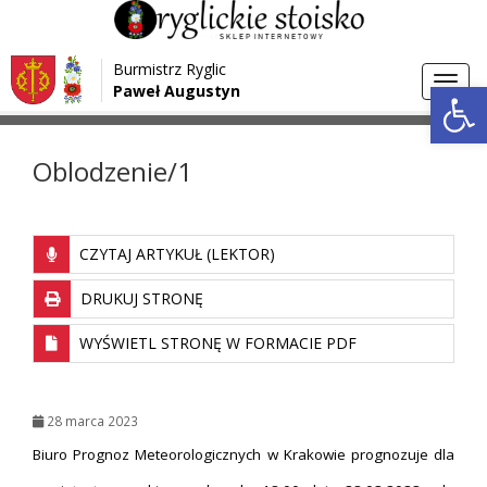
Przejdź do menu
Przejdź do stopki strony
Burmistrz Ryglic
Przejdź do głównej treści strony
Otwórz 
Toggl
Paweł Augustyn
>
>
Strona główna
Aktualności
Oblodzenie/1
navig
Oblodzenie/1
CZYTAJ ARTYKUŁ (LEKTOR)
DRUKUJ STRONĘ
WYŚWIETL STRONĘ W FORMACIE PDF
28 marca 2023
Biuro Prognoz Meteorologicznych w Krakowie prognozuje dla