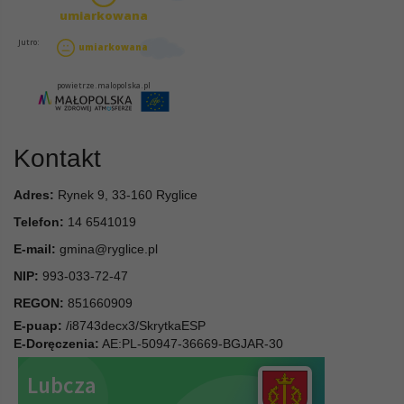
Kontakt
Adres:
Rynek 9, 33-160 Ryglice
Telefon:
14 6541019
E-mail:
gmina@ryglice.pl
NIP:
993-033-72-47
REGON:
851660909
E-puap:
/i8743decx3/SkrytkaESP
E-Doręczenia:
AE:PL-50947-36669-BGJAR-30