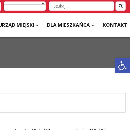
Wyszukaj
w
serwisie
URZĄD MIEJSKI
DLA MIESZKAŃCA
KONTAKT
Otwórz 