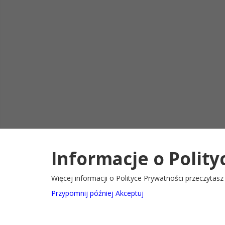
Informacje o Polity
Deklaracja d
2022@ Oficjalny serwis internetowy Gminy Ryglice
Więcej informacji o Polityce Prywatności przeczytas
Przypomnij później
Akceptuj