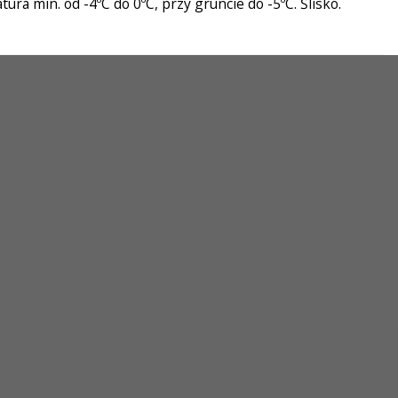
a min. od -4ºC do 0ºC, przy gruncie do -5ºC. Ślisko.