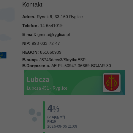
Kontakt
Adres:
Rynek 9, 33-160 Ryglice
Telefon:
14 6541019
E-mail:
gmina@ryglice.pl
NIP:
993-033-72-47
REGON:
851660909
E-puap:
/i8743decx3/SkrytkaESP
E-Doręczenia:
AE:PL-50947-36669-BGJAR-30