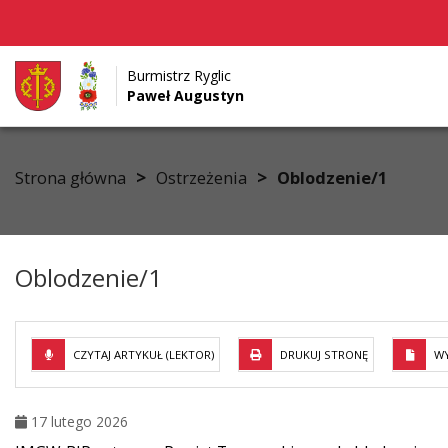
Burmistrz Ryglic
Paweł Augustyn
Przejdź do menu
Przejdź do stopki strony
Przejdź do głównej treści strony
>
>
Strona główna
Ostrzeżenia
Oblodzenie/1
Oblodzenie/1
CZYTAJ ARTYKUŁ (LEKTOR)
DRUKUJ STRONĘ
WY
17 lutego 2026