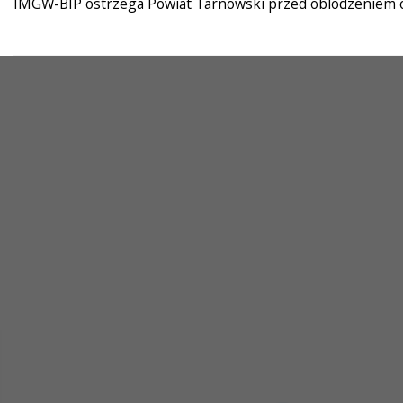
IMGW-BIP ostrzega Powiat Tarnowski przed oblodzeniem od g