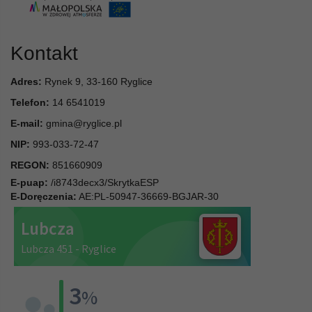
Kontakt
Adres:
Rynek 9, 33-160 Ryglice
Telefon:
14 6541019
E-mail:
gmina@ryglice.pl
NIP:
993-033-72-47
REGON:
851660909
E-puap:
/i8743decx3/SkrytkaESP
E-Doręczenia:
AE:PL-50947-36669-BGJAR-30