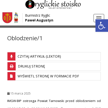
Przejdź do menu
Przejdź do stopki strony
Burmistrz Ryglic
Przejdź do głównej treści strony
Otwórz 
Toggl
Paweł Augustyn
>
>
Strona główna
Aktualności
Oblodzenie/1
navig
Oblodzenie/1
CZYTAJ ARTYKUŁ (LEKTOR)
DRUKUJ STRONĘ
WYŚWIETL STRONĘ W FORMACIE PDF
15 marca 2025
IMGW-BIP ostrzega Powiat Tarnowski przed oblodzeniem od