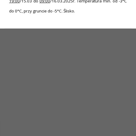
19:00
/15.03 do
09:00
/16.03.2025r. Temperatura min. od -3°C
do 0°C, przy gruncie do -5°C. Ślisko.