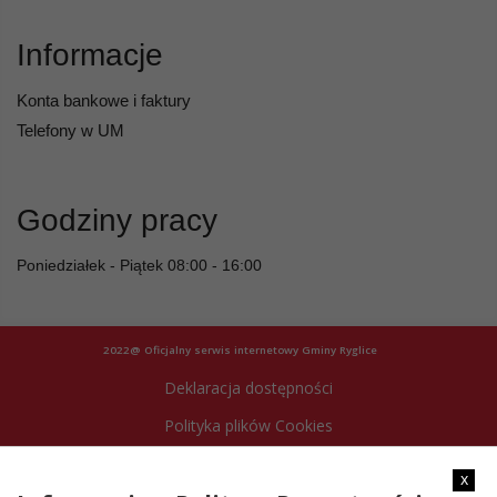
Informacje
Konta bankowe i faktury
Telefony w UM
Godziny pracy
Poniedziałek - Piątek 08:00 - 16:00
2022@ Oficjalny serwis internetowy Gminy Ryglice
Deklaracja dostępności
Polityka plików Cookies
Archiwum strony
x