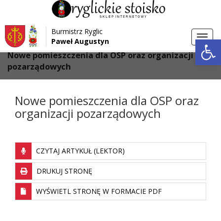
Przejdź do menu
Przejdź do stopki strony
Burmistrz Ryglic
Przejdź do głównej treści strony
Otwórz 
Toggl
Paweł Augustyn
>
>
Strona główna
Aktualności
navig
Nowe pomieszczenia dla OSP oraz organizacji
pozarządowych
Nowe pomieszczenia dla OSP oraz
organizacji pozarządowych
CZYTAJ ARTYKUŁ (LEKTOR)
DRUKUJ STRONĘ
WYŚWIETL STRONĘ W FORMACIE PDF