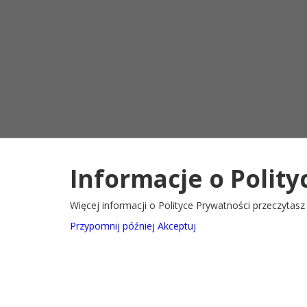
Informacje o Polity
Deklaracja d
2022@ Oficjalny serwis internetowy Gminy Ryglice
Więcej informacji o Polityce Prywatności przeczytas
Przypomnij później
Akceptuj