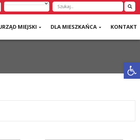
Wyszukaj
w
serwisie
URZĄD MIEJSKI
DLA MIESZKAŃCA
KONTAKT
Otwórz 