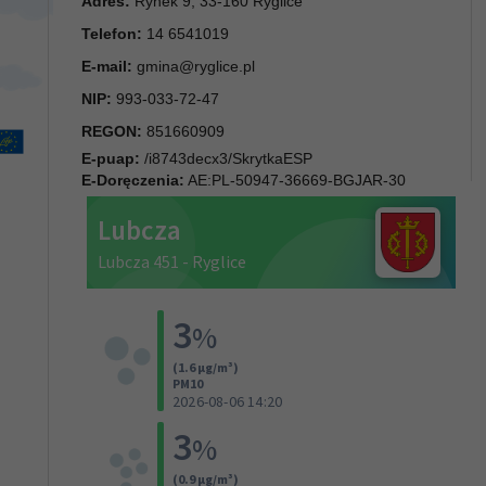
Adres:
Rynek 9, 33-160 Ryglice
Telefon:
14 6541019
E-mail:
gmina@ryglice.pl
NIP:
993-033-72-47
REGON:
851660909
E-puap:
/i8743decx3/SkrytkaESP
E-Doręczenia:
AE:PL-50947-36669-BGJAR-30