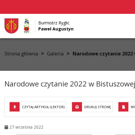
Burmistrz Ryglic
Paweł Augustyn
Przejdź do menu
Przejdź do stopki strony
Przejdź do głównej treści strony
>
>
Strona główna
Galeria
Narodowe czytanie 2022 
Narodowe czytanie 2022 w Bistuszowe
CZYTAJ ARTYKUŁ (LEKTOR)
DRUKUJ STRONĘ
WY
27 września 2022