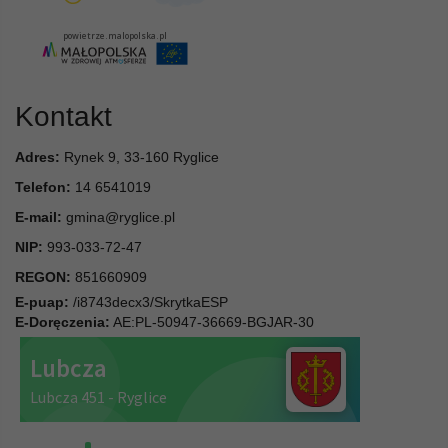
Kontakt
Adres:
Rynek 9, 33-160 Ryglice
Telefon:
14 6541019
E-mail:
gmina@ryglice.pl
NIP:
993-033-72-47
REGON:
851660909
E-puap:
/i8743decx3/SkrytkaESP
E-Doręczenia:
AE:PL-50947-36669-BGJAR-30