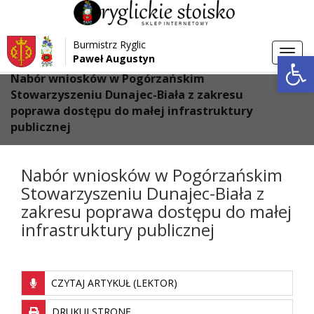
Przejdź do menu
Przejdź do stopki strony
Burmistrz Ryglic
Przejdź do głównej treści strony
Otwórz 
Toggl
Paweł Augustyn
>
>
Strona główna
Aktualności
navig
Nabór wniosków w Pogórzańskim
Stowarzyszeniu Dunajec-Biała z zakresu
poprawa dostępu do małej infrastruktury
publicznej
Nabór wniosków w Pogórzańskim
Stowarzyszeniu Dunajec-Biała z
zakresu poprawa dostępu do małej
infrastruktury publicznej
CZYTAJ ARTYKUŁ (LEKTOR)
DRUKUJ STRONĘ