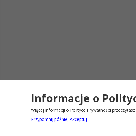
Informacje o Polity
Deklaracja d
2022@ Oficjalny serwis internetowy Gminy Ryglice
Więcej informacji o Polityce Prywatności przeczytas
Przypomnij później
Akceptuj