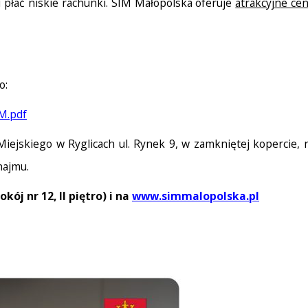
łać niskie rachunki. SIM Małopolska oferuje
atrakcyjne ce
o:
IM.pdf
ejskiego w Ryglicach ul. Rynek 9, w zamkniętej kopercie,
najmu.
okój nr 12, II piętro) i na
www.simmalopolska.pl