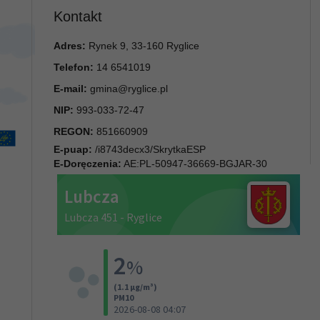
Kontakt
Adres:
Rynek 9, 33-160 Ryglice
Telefon:
14 6541019
E-mail:
gmina@ryglice.pl
NIP:
993-033-72-47
REGON:
851660909
E-puap:
/i8743decx3/SkrytkaESP
E-Doręczenia:
AE:PL-50947-36669-BGJAR-30