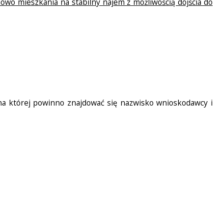
nowo mieszkania na stabilny najem z możliwością dojścia do
 na której powinno znajdować się nazwisko wnioskodawcy i