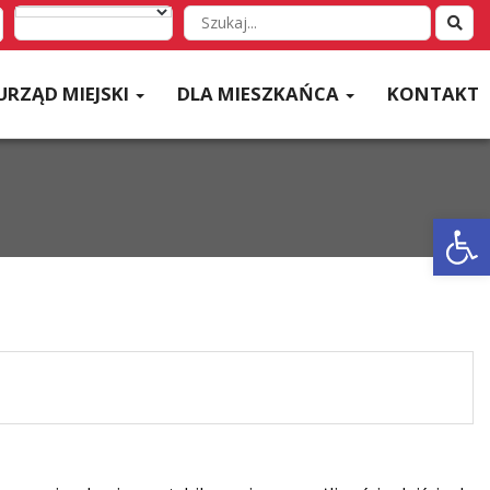
Wyszukaj
w
serwisie
URZĄD MIEJSKI
DLA MIESZKAŃCA
KONTAKT
Otwórz 