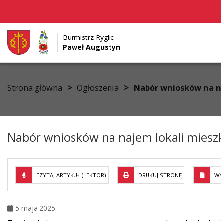
Burmistrz Ryglic
Paweł Augustyn
Przejdź do menu
Przejdź do stopki strony
Przejdź do głównej treści strony
>
>
Strona główna
Ogłoszenia
Nabór wniosków na n
Nabór wniosków na najem lokali miesz
CZYTAJ ARTYKUŁ (LEKTOR)
DRUKUJ STRONĘ
WY
5 maja 2025