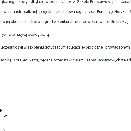
icznego, który odbył się w poniedziałek w Szkole Podstawowej im. Jana 
 w ramach realizacji projektu sfinansowanego przez Fundację Horyzont3
 w jej okolicach. Część nagród w konkursie ufundowała również Gmina Rygli
nych z tematyką ekologiczną.
 uczestniczyli w szkoleniu dotyczącym edukacji ekologicznej, prowadzonym 
ą Monikę Słota, edukator, będąca przedstawicielem Lasów Państwowych z Nad