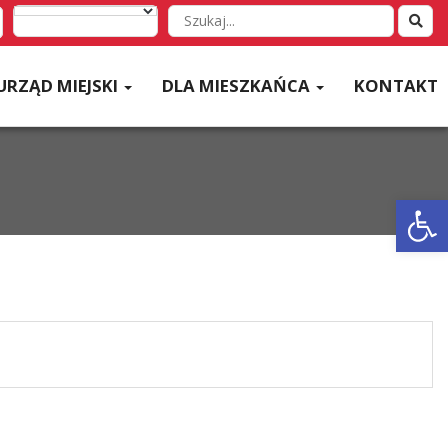
Wyszukaj
w
serwisie
URZĄD MIEJSKI
DLA MIESZKAŃCA
KONTAKT
Otwórz 