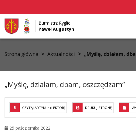
Burmistrz Ryglic
Paweł Augustyn
Przejdź do menu
Przejdź do stopki strony
Przejdź do głównej treści strony
>
>
Strona główna
Aktualności
„Myślę, działam, db
„Myślę, działam, dbam, oszczędzam”
CZYTAJ ARTYKUŁ (LEKTOR)
DRUKUJ STRONĘ
WY
25 października 2022