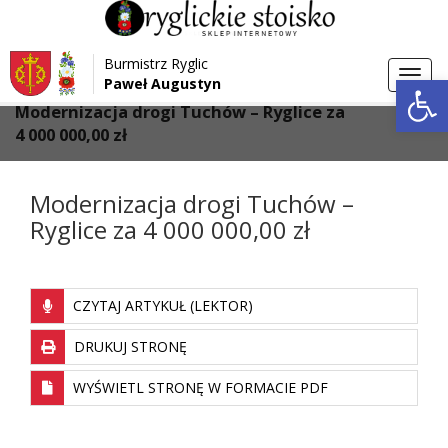
Przejdź do menu
Przejdź do stopki strony
Burmistrz Ryglic
Przejdź do głównej treści strony
Otwórz 
Toggl
Paweł Augustyn
>
>
Strona główna
Aktualności
navig
Modernizacja drogi Tuchów – Ryglice za
4 000 000,00 zł
Modernizacja drogi Tuchów –
Ryglice za 4 000 000,00 zł
CZYTAJ ARTYKUŁ (LEKTOR)
DRUKUJ STRONĘ
WYŚWIETL STRONĘ W FORMACIE PDF