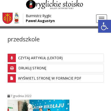
Przejdź do menu
Przejdź do stopki strony
Burmistrz Ryglic
Przejdź do głównej treści strony
Otwórz 
Toggl
Paweł Augustyn
>
>
Strona główna
Media
przedszkole
navig
przedszkole
CZYTAJ ARTYKUŁ (LEKTOR)
DRUKUJ STRONĘ
WYŚWIETL STRONĘ W FORMACIE PDF
7 grudnia 2022