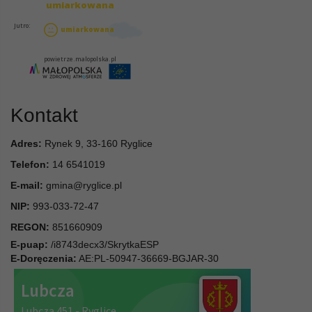
Kontakt
Adres:
Rynek 9, 33-160 Ryglice
Telefon:
14 6541019
E-mail:
gmina@ryglice.pl
NIP:
993-033-72-47
REGON:
851660909
E-puap:
/i8743decx3/SkrytkaESP
E-Doręczenia:
AE:PL-50947-36669-BGJAR-30