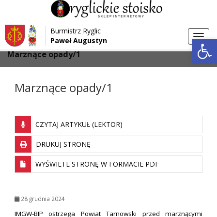
Przejdź do menu
Przejdź do stopki strony
Burmistrz Ryglic
Przejdź do głównej treści strony
Otwórz 
Toggl
Paweł Augustyn
>
>
Strona główna
Bez kategorii
navig
Marznące opady/1
Marznące opady/1
CZYTAJ ARTYKUŁ (LEKTOR)
DRUKUJ STRONĘ
WYŚWIETL STRONĘ W FORMACIE PDF
28 grudnia 2024
IMGW-BIP ostrzega Powiat Tarnowski przed marznącymi