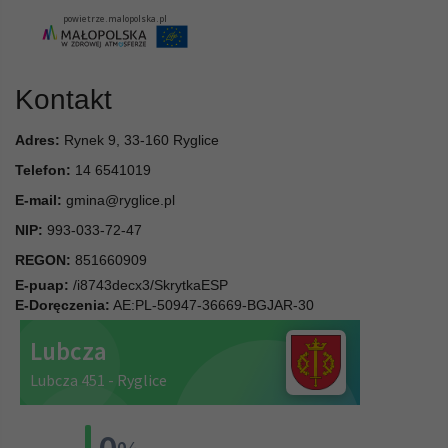
Kontakt
Adres:
Rynek 9, 33-160 Ryglice
Telefon:
14 6541019
E-mail:
gmina@ryglice.pl
NIP:
993-033-72-47
REGON:
851660909
E-puap:
/i8743decx3/SkrytkaESP
E-Doręczenia:
AE:PL-50947-36669-BGJAR-30