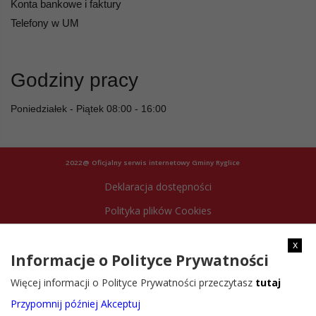
Konta bankowe i faktury
Telefony w UM
Godziny pracy
Poniedziałek - Piątek 08:00 - 16:00
2022@ Oficjalny serwis internetowy Gminy Ryglice
Deklaracja dostępności
Polityka plików Cookies
Archiwum strony
x
Informacje o Polityce Prywatności
Więcej informacji o Polityce Prywatności przeczytasz
tutaj
Przypomnij później
Akceptuj