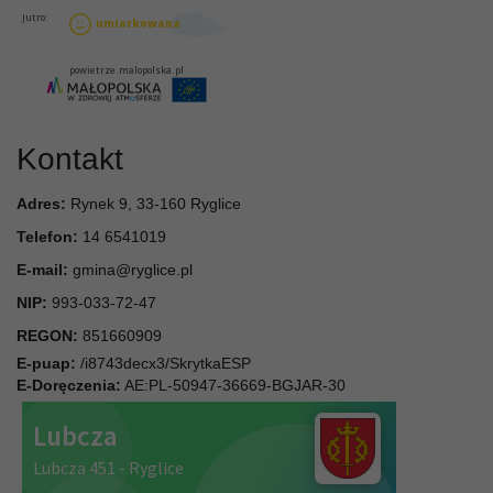
Kontakt
Adres:
Rynek 9, 33-160 Ryglice
Telefon:
14 6541019
E-mail:
gmina@ryglice.pl
NIP:
993-033-72-47
REGON:
851660909
E-puap:
/i8743decx3/SkrytkaESP
E-Doręczenia:
AE:PL-50947-36669-BGJAR-30