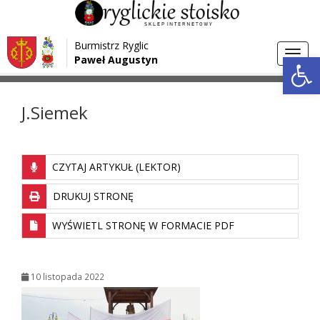
Przejdź do menu
Przejdź do stopki strony
Burmistrz Ryglic
Przejdź do głównej treści strony
Otwórz 
Toggl
Paweł Augustyn
>
>
Strona główna
Media
J.Siemek
navig
J.Siemek
CZYTAJ ARTYKUŁ (LEKTOR)
DRUKUJ STRONĘ
WYŚWIETL STRONĘ W FORMACIE PDF
10 listopada 2022