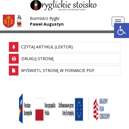
Przejdź do menu
Przejdź do stopki strony
Burmistrz Ryglic
Przejdź do głównej treści strony
Otwórz 
Toggl
Paweł Augustyn
>
Strona główna
MALUCH+
navig
CZYTAJ ARTYKUŁ (LEKTOR)
DRUKUJ STRONĘ
WYŚWIETL STRONĘ W FORMACIE PDF