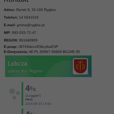
Adres:
Rynek 9, 33-160 Ryglice
Telefon:
14 6541019
E-mail:
gmina@ryglice.pl
NIP:
993-033-72-47
REGON:
851660909
E-puap:
/i8743decx3/SkrytkaESP
E-Doręczenia:
AE:PL-50947-36669-BGJAR-30