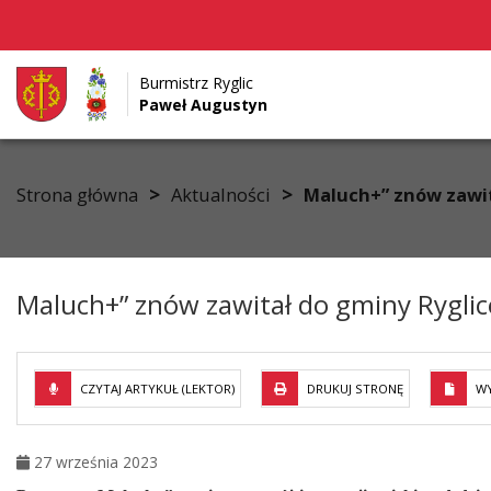
Burmistrz Ryglic
Paweł Augustyn
Przejdź do menu
Przejdź do stopki strony
Przejdź do głównej treści strony
>
>
Strona główna
Aktualności
Maluch+” znów zawit
Maluch+” znów zawitał do gminy Ryglic
CZYTAJ ARTYKUŁ (LEKTOR)
DRUKUJ STRONĘ
WY
27 września 2023