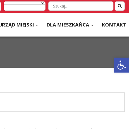
Wyszukaj
w
serwisie
URZĄD MIEJSKI
DLA MIESZKAŃCA
KONTAKT
Otwórz 