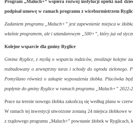
Program „Maluch+” wspiera rozwój instytucji opieki nad dzie
podpisał umowę w ramach programu z wiceburmistrzem Ryglic
Zadaniem programu „Maluch+” jest zapewnienie miejsca w żłobkach
właśnie programem, ale i sztandarowym „500+”, który już od styczni
Kolejne wsparcie dla gminy Ryglice
Gmina Ryglice, z myślą o wsparciu rodziców, zrealizuje kolejne
rozbudowany o zewnętrzny taras i schody do ogrodu zielonego. P
Pomyślano również o zakupie wyposażenia żłobka. Placówka będzi
popłynie do gminy Ryglice w ramach programu „Maluch+” 2022-
Prace na terenie nowego żłobka zakończą się według planu w czerw
W ramach tej inwestycji utworzone zostaną 24 miejsca żłobkowe 
z rządowego programu „Maluch+” powstanie żłobek w Ryglicach, któr