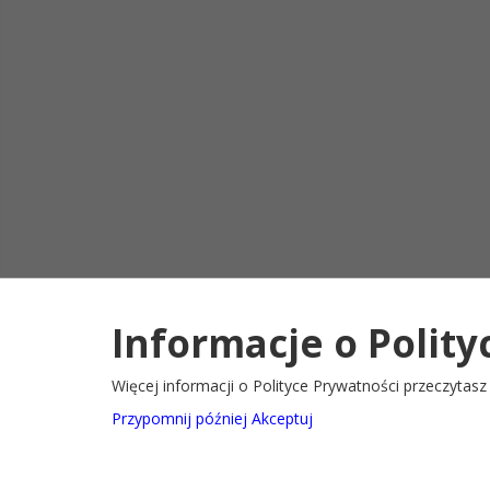
Informacje o Polity
Deklaracja d
2022@ Oficjalny serwis internetowy Gminy Ryglice
Więcej informacji o Polityce Prywatności przeczytas
Przypomnij później
Akceptuj