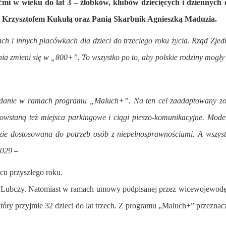
ćmi w wieku do lat 3 – żłobków, klubów dziecięcych i dziennych
 Krzysztofem Kukułą oraz Panią Skarbnik Agnieszką Maduzia.
 i innych placówkach dla dzieci do trzeciego roku życia. Rząd Zje
a zmieni się w „800+”. To wszystko po to, aby polskie rodziny mogły 
 zadanie w ramach programu „Maluch+”. Na ten cel zaadaptowany zo
owstaną też miejsca parkingowe i ciągi pieszo-komunikacyjne. Mode
e dostosowana do potrzeb osób z niepełnosprawnościami. A wszystko
2029
–
cu przyszłego roku.
w Lubczy. Natomiast w ramach umowy podpisanej przez wicewojewodę 
y przyjmie 32 dzieci do lat trzech. Z programu „Maluch+” przeznaczo