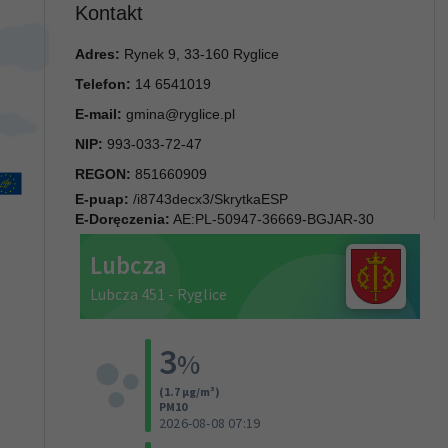
Kontakt
Adres:
Rynek 9, 33-160 Ryglice
Telefon:
14 6541019
E-mail:
gmina@ryglice.pl
NIP:
993-033-72-47
REGON:
851660909
E-puap:
/i8743decx3/SkrytkaESP
E-Doręczenia:
AE:PL-50947-36669-BGJAR-30