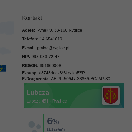
Kontakt
Adres:
Rynek 9, 33-160 Ryglice
Telefon:
14 6541019
E-mail:
gmina@ryglice.pl
NIP:
993-033-72-47
REGON:
851660909
E-puap:
/i8743decx3/SkrytkaESP
E-Doręczenia:
AE:PL-50947-36669-BGJAR-30