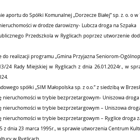
e aportu do Spółki Komunalnej „Dorzecze Białej” sp. z. o. o w
 nieruchomości w drodze darowizny- Lubcza droga na Szpaka
ublicznego Przedszkola w Ryglicach poprzez utworzenie doda
e do realizacji programu „Gmina Przyjazna Seniorom-Ogólnopo
3/24 Rady Miejskiej w Ryglicach z dnia 26.01.2024r., w s
024.
dowego spółki „SIM Małopolska sp. z o.o.” z siedzibą w Brzes
nę nieruchomości w trybie bezprzetargowym- Uniszowa droga
nę nieruchomości w trybie bezprzetargowym – Uniszowa drog
nę nieruchomości w trybie bezprzetargowym – Ryglice droga
5 z dnia 23 marca 1995r., w sprawie utworzenia Centrum Kultu
ltury w Ryglicach