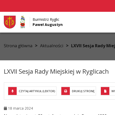
Burmistrz Ryglic
Paweł Augustyn
Przejdź do menu
Przejdź do stopki strony
Przejdź do głównej treści strony
>
>
Strona główna
Aktualności
LXVII Sesja Rady Mie
LXVII Sesja Rady Miejskiej w Ryglicach
CZYTAJ ARTYKUŁ (LEKTOR)
DRUKUJ STRONĘ
WY
18 marca 2024