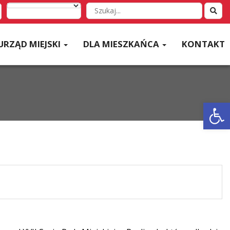
Wyszukaj
w
serwisie
URZĄD MIEJSKI
DLA MIESZKAŃCA
KONTAKT
Otwórz 