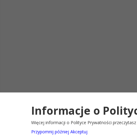
Informacje o Polity
Deklaracja d
2022@ Oficjalny serwis internetowy Gminy Ryglice
Więcej informacji o Polityce Prywatności przeczytas
Przypomnij później
Akceptuj