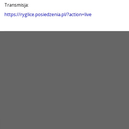
Transmisja:
https://ryglice.posiedzenia.pl/?action=live