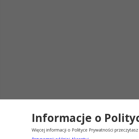
Informacje o Polity
Deklaracja d
2022@ Oficjalny serwis internetowy Gminy Ryglice
Więcej informacji o Polityce Prywatności przeczytas