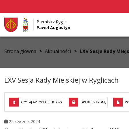
Burmistrz Ryglic
Paweł Augustyn
Przejdź do menu
Przejdź do stopki strony
Przejdź do głównej treści strony
>
>
Strona główna
Aktualności
LXV Sesja Rady Miejs
LXV Sesja Rady Miejskiej w Ryglicach
CZYTAJ ARTYKUŁ (LEKTOR)
DRUKUJ STRONĘ
WY
22 stycznia 2024