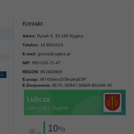
Kontakt
Adres:
Rynek 9, 33-160 Ryglice
Telefon:
14 6541019
E-mail:
gmina@ryglice.pl
NIP:
993-033-72-47
REGON:
851660909
E-puap:
/i8743decx3/SkrytkaESP
E-Doręczenia:
AE:PL-50947-36669-BGJAR-30