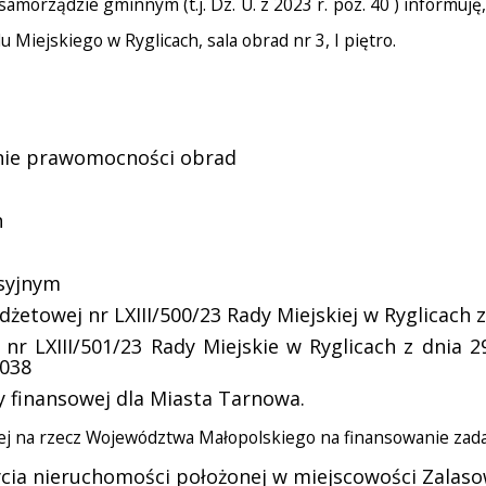
 samorządzie gminnym (t.j. Dz. U. z 2023 r. poz. 40 ) informuj
Miejskiego w Ryglicach, sala obrad nr 3, I piętro.
enie prawomocności obrad
h
syjnym
towej nr LXIII/500/23 Rady Miejskiej w Ryglicach z 
 LXIII/501/23 Rady Miejskie w Ryglicach z dnia 29 
2038
 finansowej dla Miasta Tarnowa.
wej na rzecz Województwa Małopolskiego na finansowanie zad
cia nieruchomości położonej w miejscowości Zalaso