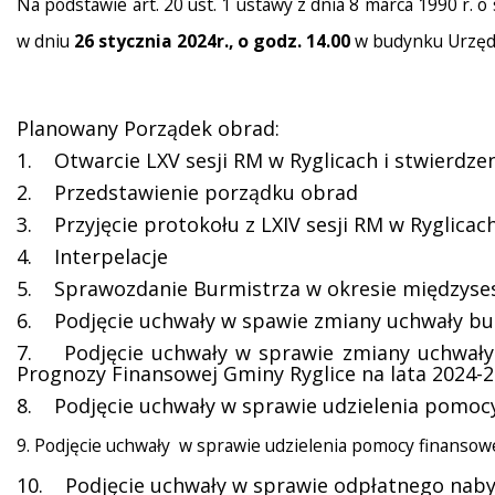
Na podstawie art. 20 ust. 1 ustawy z dnia 8 marca 1990 r. o
w dniu
26 stycznia 2024r., o godz. 14.00
w budynku Urzędu 
Planowany Porządek obrad:
1. Otwarcie LXV sesji RM w Ryglicach i stwierdz
2. Przedstawienie porządku obrad
3. Przyjęcie protokołu z LXIV sesji RM w Ryglicac
4. Interpelacje
5. Sprawozdanie Burmistrza w okresie międzyse
6. Podjęcie uchwały w spawie zmiany uchwały budże
7. Podjęcie uchwały w sprawie zmiany uchwały nr
Prognozy Finansowej Gminy Ryglice na lata 2024-
8. Podjęcie uchwały w sprawie udzielenia pomocy
9. Podjęcie uchwały w sprawie udzielenia pomocy finanso
10. Podjęcie uchwały w sprawie odpłatnego naby