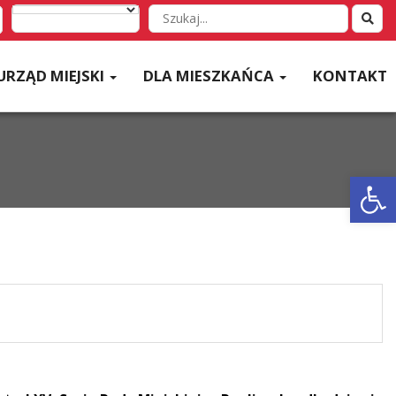
Wyszukaj
w
serwisie
URZĄD MIEJSKI
DLA MIESZKAŃCA
KONTAKT
Otwórz 