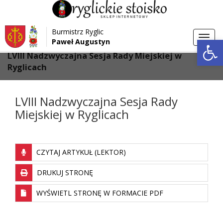
Przejdź do menu
Przejdź do stopki strony
Burmistrz Ryglic
Przejdź do głównej treści strony
Otwórz 
Toggl
Paweł Augustyn
>
>
Strona główna
Aktualności
navig
LVIII Nadzwyczajna Sesja Rady Miejskiej w
Ryglicach
LVIII Nadzwyczajna Sesja Rady
Miejskiej w Ryglicach
CZYTAJ ARTYKUŁ (LEKTOR)
DRUKUJ STRONĘ
WYŚWIETL STRONĘ W FORMACIE PDF