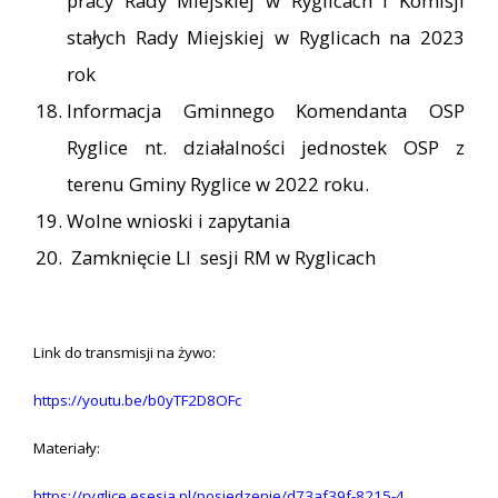
pracy Rady Miejskiej w Ryglicach i Komisji
stałych Rady Miejskiej w Ryglicach na 2023
rok
Informacja Gminnego Komendanta OSP
Ryglice nt. działalności jednostek OSP z
terenu Gminy Ryglice w 2022 roku.
Wolne wnioski i zapytania
Zamknięcie LI sesji RM w Ryglicach
Link do transmisji na żywo:
https://youtu.be/b0yTF2D8OFc
Materiały:
https://ryglice.esesja.pl/posiedzenie/d73af39f-8215-4