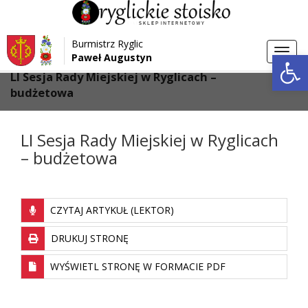
Przejdź do menu
Przejdź do stopki strony
Burmistrz Ryglic
Przejdź do głównej treści strony
Otwórz 
Toggl
Paweł Augustyn
>
>
Strona główna
Aktualności
navig
LI Sesja Rady Miejskiej w Ryglicach –
budżetowa
LI Sesja Rady Miejskiej w Ryglicach
– budżetowa
CZYTAJ ARTYKUŁ (LEKTOR)
DRUKUJ STRONĘ
WYŚWIETL STRONĘ W FORMACIE PDF