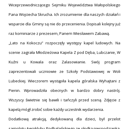
Wiceprzewodniczącego Sejmiku Województwa Małopolskiego
Pana Wojciecha Skrucha. Ich zrozumienie dla naszych działań i
wsparcie dla Gminy są nie do przecenienia. Dopisali kolejny już
raz kominiarze z prezesem, Panem Wiesławem Zabawą.
„Lato na Kokoczu” rozpoczęły występy kapel ludowych. Na
scenie zagrała Młodzieżowa Kapela Z pod Dęba, Lubczanie, W
Kuźni u Kowala oraz Zalasowianie. Swój program
zaprezentowali uczniowie ze Szkoły Podstawowej w Woli
Lubeckiej. Wieczorem wystąpiła kapela góralska Wyhajtani z
Pienin. Wprowadziła obecnych w bardzo dobry nastrój.
Wszyscy świetnie się bawili i tańczyli przed sceną. Zdjęcie z
kapelą mógł zrobić sobie każdy uczestnik wydarzenia.
Dodatkową atrakcją, dedykowaną dla dzieci, był przelot
samolotu Aeroklubu Podhalańskiego ze słodką niespodzianką,