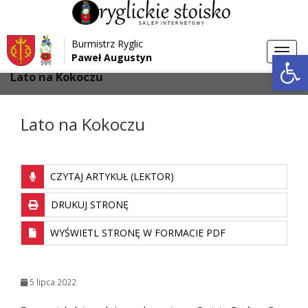
Przejdź do menu
Przejdź do stopki strony
Burmistrz Ryglic
Przejdź do głównej treści strony
Otwórz 
Toggl
Paweł Augustyn
>
>
Strona główna
Aktualności
navig
Lato na Kokoczu
Lato na Kokoczu
CZYTAJ ARTYKUŁ (LEKTOR)
DRUKUJ STRONĘ
WYŚWIETL STRONĘ W FORMACIE PDF
5 lipca 2022