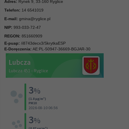
Adres:
Rynek 9, 33-160 Ryglice
Telefon:
14 6541019
E-mail:
gmina@ryglice.pl
NIP:
993-033-72-47
REGON:
851660909
E-puap:
/i8743decx3/SkrytkaESP
E-Doręczenia:
AE:PL-50947-36669-BGJAR-30