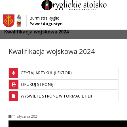
Przejdź do menu
Przejdź do stopki strony
Burmistrz Ryglic
Przejdź do głównej treści strony
Paweł Augustyn
>
>
Strona główna
Aktualności
Kwalifikacja wojskowa 2024
Kwalifikacja wojskowa 2024
CZYTAJ ARTYKUŁ (LEKTOR)
DRUKUJ STRONĘ
WYŚWIETL STRONĘ W FORMACIE PDF
11 stycznia 2024