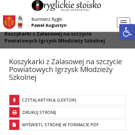
Przejdź do menu
Przejdź do stopki strony
Burmistrz Ryglic
Przejdź do głównej treści strony
Otwórz 
Toggl
Paweł Augustyn
>
>
Strona główna
Aktualności
navig
Koszykarki z Zalasowej na szczycie
Powiatowych Igrzysk Młodzieży Szkolnej
Koszykarki z Zalasowej na szczycie
Powiatowych Igrzysk Młodzieży
Szkolnej
CZYTAJ ARTYKUŁ (LEKTOR)
DRUKUJ STRONĘ
WYŚWIETL STRONĘ W FORMACIE PDF