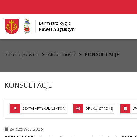
Burmistrz Ryglic
Paweł Augustyn
Przejdź do menu
Przejdź do stopki strony
Przejdź do głównej treści strony
>
>
Strona główna
Aktualności
KONSULTACJE
KONSULTACJE
CZYTAJ ARTYKUŁ (LEKTOR)
DRUKUJ STRONĘ
WY
24 czerwca 2025