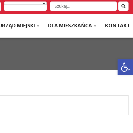
Wyszukaj
w
serwisie
URZĄD MIEJSKI
DLA MIESZKAŃCA
KONTAKT
Otwórz 