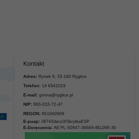
Kontakt
Adres:
Rynek 9, 33-160 Ryglice
Telefon:
14 6541019
E-mail:
gmina@ryglice.pl
NIP:
993-033-72-47
REGON:
851660909
E-puap:
/i8743decx3/SkrytkaESP
E-Doręczenia:
AE:PL-50947-36669-BGJAR-30