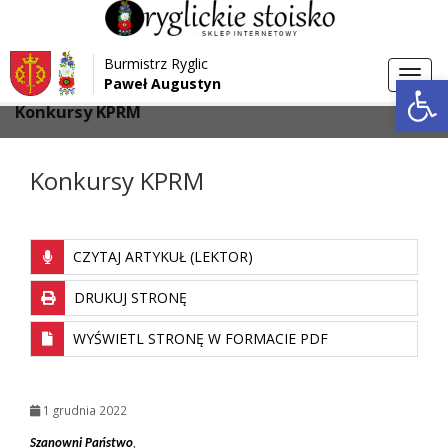
Przejdź do menu
Przejdź do stopki strony
Burmistrz Ryglic
Przejdź do głównej treści strony
Otwórz 
Toggl
Paweł Augustyn
>
>
Strona główna
Aktualności
navig
Konkursy KPRM
Konkursy KPRM
CZYTAJ ARTYKUŁ (LEKTOR)
DRUKUJ STRONĘ
WYŚWIETL STRONĘ W FORMACIE PDF
1 grudnia 2022
Szanowni Państwo
,