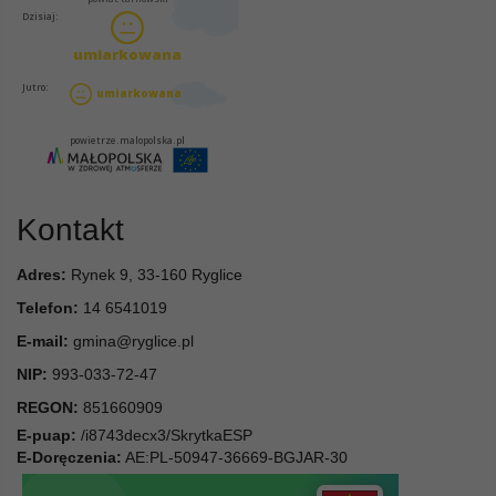
Kontakt
Adres:
Rynek 9, 33-160 Ryglice
Telefon:
14 6541019
E-mail:
gmina@ryglice.pl
NIP:
993-033-72-47
REGON:
851660909
E-puap:
/i8743decx3/SkrytkaESP
E-Doręczenia:
AE:PL-50947-36669-BGJAR-30