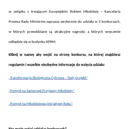
w związku z trwającym Europejskim Rokiem Młodzieży – Kancelaria
Prezesa Rady Ministrów zaprasza serdecznie do udziału w 3 konkursach,
w których przewidziane są atrakcyjne nagrody, a których wręczenie
odbędzie się w budynku KPRM.
Kliknij w nazwę aby wejść na stronę konkursu, na której znajdziesz
regulamin i wszelkie niezbędne informacje do wzięcia udziału:
„
Transformacja Ekologiczna Cyfrowa – Twój projekt”,
„
Pomysł na Samorząd Przyjazny Młodzieży”
„
Pomysł na Młodzieżową Inicjatywę Roku”