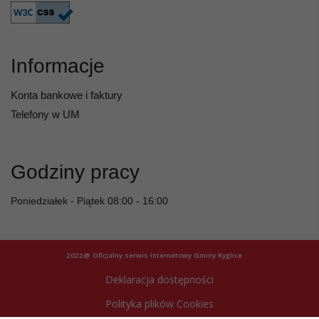
Informacje
Konta bankowe i faktury
Telefony w UM
Godziny pracy
Poniedziałek - Piątek 08:00 - 16:00
2022@ Oficjalny serwis internetowy Gminy Ryglice
Deklaracja dostępności
Polityka plików Cookies