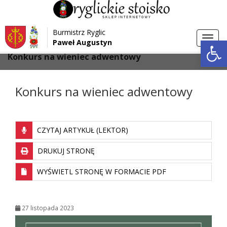
Przejdź do menu
Przejdź do stopki strony
Burmistrz Ryglic
Przejdź do głównej treści strony
Otwórz 
Toggl
Paweł Augustyn
>
>
Strona główna
Aktualności
navig
Konkurs na wieniec adwentowy
Konkurs na wieniec adwentowy
CZYTAJ ARTYKUŁ (LEKTOR)
DRUKUJ STRONĘ
WYŚWIETL STRONĘ W FORMACIE PDF
27 listopada 2023