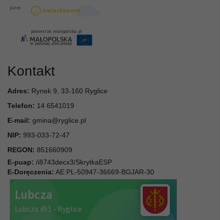
Kontakt
Adres:
Rynek 9, 33-160 Ryglice
Telefon:
14 6541019
E-mail:
gmina@ryglice.pl
NIP:
993-033-72-47
REGON:
851660909
E-puap:
/i8743decx3/SkrytkaESP
E-Doręczenia:
AE:PL-50947-36669-BGJAR-30