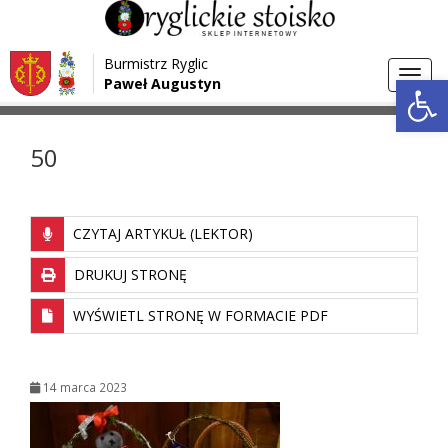
Przejdź do menu
Przejdź do stopki strony
Burmistrz Ryglic
Przejdź do głównej treści strony
Otwórz 
Toggl
Paweł Augustyn
>
>
Strona główna
Media
50
navig
50
CZYTAJ ARTYKUŁ (LEKTOR)
DRUKUJ STRONĘ
WYŚWIETL STRONĘ W FORMACIE PDF
14 marca 2023