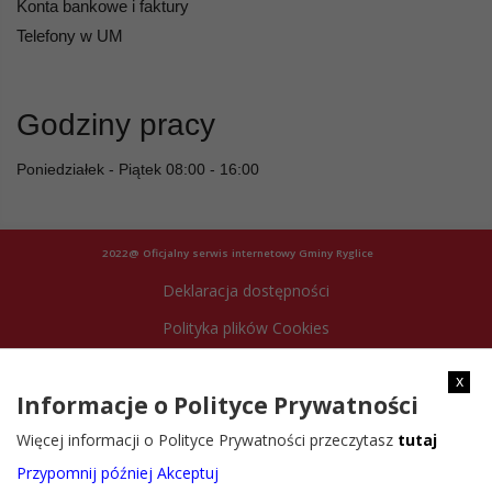
Konta bankowe i faktury
Telefony w UM
Godziny pracy
Poniedziałek - Piątek 08:00 - 16:00
2022@ Oficjalny serwis internetowy Gminy Ryglice
Deklaracja dostępności
Polityka plików Cookies
Archiwum strony
x
Informacje o Polityce Prywatności
Więcej informacji o Polityce Prywatności przeczytasz
tutaj
Przypomnij później
Akceptuj