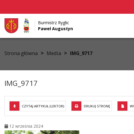
Burmistrz Ryglic
Paweł Augustyn
Przejdź do menu
Przejdź do stopki strony
Przejdź do głównej treści strony
>
>
Strona główna
Media
IMG_9717
IMG_9717
CZYTAJ ARTYKUŁ (LEKTOR)
DRUKUJ STRONĘ
WY
12 września 2024