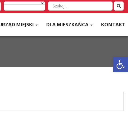
Wyszukaj
w
serwisie
URZĄD MIEJSKI
DLA MIESZKAŃCA
KONTAKT
Otwórz 