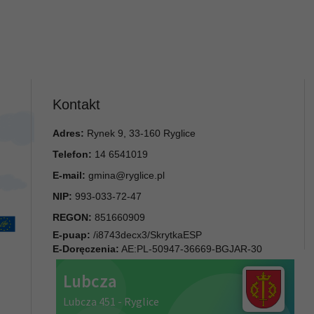
Kontakt
Adres:
Rynek 9, 33-160 Ryglice
Telefon:
14 6541019
E-mail:
gmina@ryglice.pl
NIP:
993-033-72-47
REGON:
851660909
E-puap:
/i8743decx3/SkrytkaESP
E-Doręczenia:
AE:PL-50947-36669-BGJAR-30