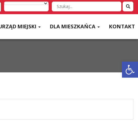
Wyszukaj
w
serwisie
URZĄD MIEJSKI
DLA MIESZKAŃCA
KONTAKT
Otwórz 