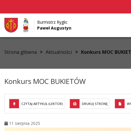
Burmistrz Ryglic
Paweł Augustyn
Przejdź do menu
Przejdź do stopki strony
Przejdź do głównej treści strony
>
>
Strona główna
Aktualności
Konkurs MOC BUKIE
Konkurs MOC BUKIETÓW
CZYTAJ ARTYKUŁ (LEKTOR)
DRUKUJ STRONĘ
WY
11 sierpnia 2025