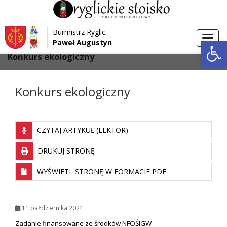
Przejdź do menu
Przejdź do stopki strony
Burmistrz Ryglic
Przejdź do głównej treści strony
Otwórz 
Toggl
Paweł Augustyn
>
>
Strona główna
Aktualności
navig
Konkurs ekologiczny
Konkurs ekologiczny
CZYTAJ ARTYKUŁ (LEKTOR)
DRUKUJ STRONĘ
WYŚWIETL STRONĘ W FORMACIE PDF
11 października 2024
Zadanie finansowane ze środków NFOŚIGW