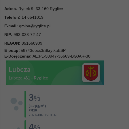
Adres:
Rynek 9, 33-160 Ryglice
Telefon:
14 6541019
E-mail:
gmina@ryglice.pl
NIP:
993-033-72-47
REGON:
851660909
E-puap:
/i8743decx3/SkrytkaESP
E-Doręczenia:
AE:PL-50947-36669-BGJAR-30