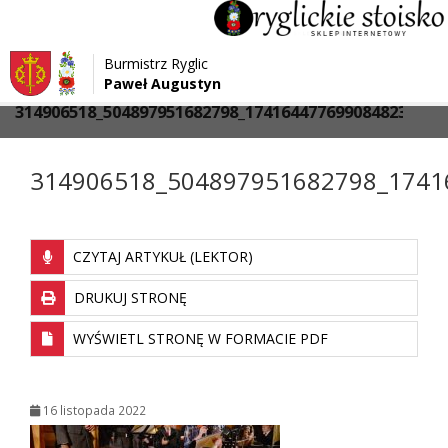
Przejdź do menu
Przejdź do stopki strony
Burmistrz Ryglic
Przejdź do głównej treści strony
Paweł Augustyn
>
>
Strona główna
Media
314906518_504897951682798_174164477699084823_n
314906518_504897951682798_1741
CZYTAJ ARTYKUŁ (LEKTOR)
DRUKUJ STRONĘ
WYŚWIETL STRONĘ W FORMACIE PDF
16 listopada 2022