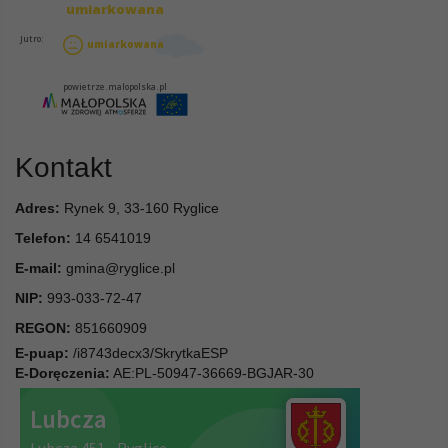
Kontakt
Adres:
Rynek 9, 33-160 Ryglice
Telefon:
14 6541019
E-mail:
gmina@ryglice.pl
NIP:
993-033-72-47
REGON:
851660909
E-puap:
/i8743decx3/SkrytkaESP
E-Doręczenia:
AE:PL-50947-36669-BGJAR-30