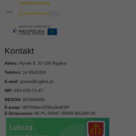
Kontakt
Adres:
Rynek 9, 33-160 Ryglice
Telefon:
14 6541019
E-mail:
gmina@ryglice.pl
NIP:
993-033-72-47
REGON:
851660909
E-puap:
/i8743decx3/SkrytkaESP
E-Doręczenia:
AE:PL-50947-36669-BGJAR-30