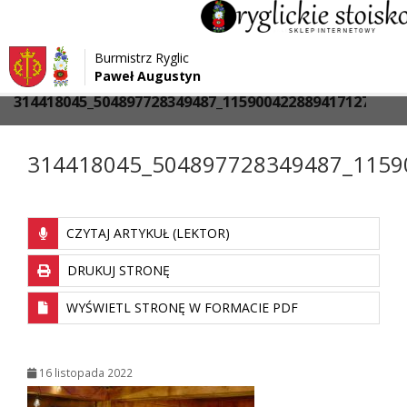
Przejdź do menu
Przejdź do stopki strony
Burmistrz Ryglic
Przejdź do głównej treści strony
Paweł Augustyn
>
>
Strona główna
Media
314418045_504897728349487_1159004228894171275_n
314418045_504897728349487_1159
CZYTAJ ARTYKUŁ (LEKTOR)
DRUKUJ STRONĘ
WYŚWIETL STRONĘ W FORMACIE PDF
16 listopada 2022